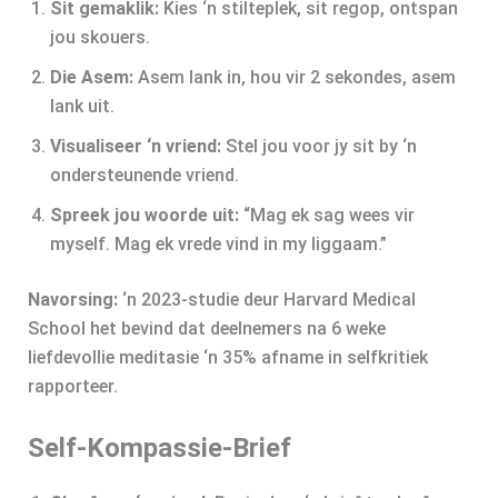
Sit gemaklik:
Kies ‘n stilteplek, sit regop, ontspan
jou skouers.
Die Asem:
Asem lank in, hou vir 2 sekondes, asem
lank uit.
Visualiseer ‘n vriend:
Stel jou voor jy sit by ‘n
ondersteunende vriend.
Spreek jou woorde uit:
“Mag ek sag wees vir
myself. Mag ek vrede vind in my liggaam.”
Navorsing:
‘n 2023‑studie deur Harvard Medical
School het bevind dat deelnemers na 6 weke
liefdevollie meditasie ‘n 35% afname in selfkritiek
rapporteer.
Self-Kompassie‑Brief