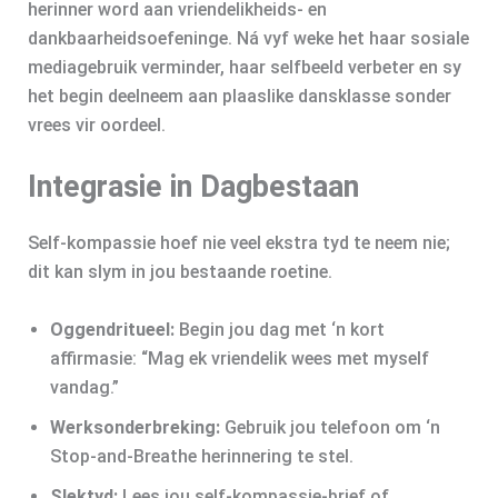
herinner word aan vriendelikheids- en
dankbaarheidsoefeninge. Ná vyf weke het haar sosiale
mediagebruik verminder, haar selfbeeld verbeter en sy
het begin deelneem aan plaaslike dansklasse sonder
vrees vir oordeel.
Integrasie in Dagbestaan
Self-kompassie hoef nie veel ekstra tyd te neem nie;
dit kan slym in jou bestaande roetine.
Oggendritueel:
Begin jou dag met ‘n kort
affirmasie: “Mag ek vriendelik wees met myself
vandag.”
Werksonderbreking:
Gebruik jou telefoon om ‘n
Stop‑and‑Breathe herinnering te stel.
Slektyd:
Lees jou self-kompassie‑brief of