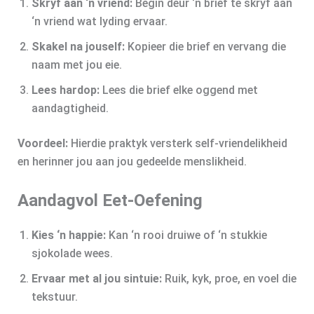
Skryf aan ‘n vriend:
Begin deur ‘n brief te skryf aan
‘n vriend wat lyding ervaar.
Skakel na jouself:
Kopieer die brief en vervang die
naam met jou eie.
Lees hardop:
Lees die brief elke oggend met
aandagtigheid.
Voordeel:
Hierdie praktyk versterk self‑vriendelikheid
en herinner jou aan jou gedeelde menslikheid.
Aandagvol Eet-Oefening
Kies ‘n happie:
Kan ‘n rooi druiwe of ‘n stukkie
sjokolade wees.
Ervaar met al jou sintuie:
Ruik, kyk, proe, en voel die
tekstuur.