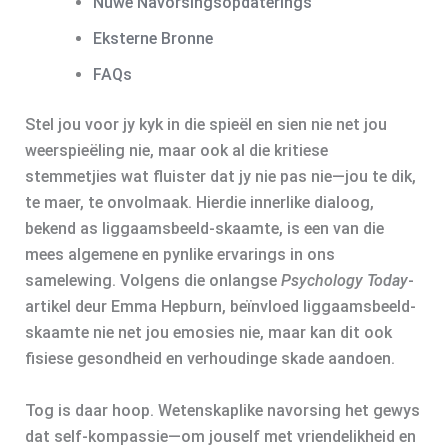
Nuwe Navorsingsopdaterings
Eksterne Bronne
FAQs
Stel jou voor jy kyk in die spieël en sien nie net jou
weerspieëling nie, maar ook al die kritiese
stemmetjies wat fluister dat jy nie pas nie—jou te dik,
te maer, te onvolmaak. Hierdie innerlike dialoog,
bekend as liggaamsbeeld-skaamte, is een van die
mees algemene en pynlike ervarings in ons
samelewing. Volgens die onlangse
Psychology Today
-
artikel deur Emma Hepburn, beïnvloed liggaamsbeeld-
skaamte nie net jou emosies nie, maar kan dit ook
fisiese gesondheid en verhoudinge skade aandoen.
Tog is daar hoop. Wetenskaplike navorsing het gewys
dat self-kompassie—om jouself met vriendelikheid en