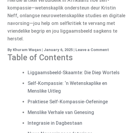
Hierdie artikel verduidelik in Afrikaans hoe self-
kompassie—wetenskaplik ondersteun deur Kristin
Neff, onlangse neurowetenskaplike studies en digitale
navorsing—jou help om selfkritiek te vervang met
vriendelike begrip en jou liggaamsbeeld sagkens te
herstel.
By
Khuram Waqas
|
January 6, 2025
|
Leave a Comment
Table of Contents
Liggaamsbeeld-Skaamte: Die Diep Wortels
Self-Kompassie: ‘n Wetenskaplike en
Menslike Uitleg
Praktiese Self-Kompassie‑Oefeninge
Menslike Verhale van Genesing
Integrasie in Dagbestaan